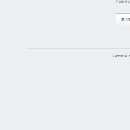
If you wo
호스
Copyright (c)