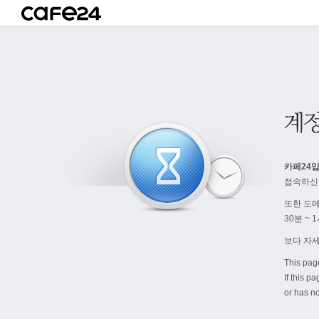
카페24입
접속하신
또한 도
30분 ~
보다 자
This pag
If this p
or has no